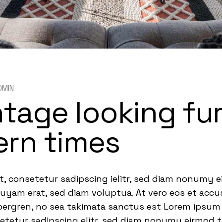
DMIN
ntage looking fu
ern times
t, consetetur sadipscing ielitr, sed diam nonumy 
quyam erat, sed diam voluptua. At vero eos et acc
bergren, no sea takimata sanctus est Lorem ipsum 
setetur sadipscing elitr, sed diam nonumy eirmod 