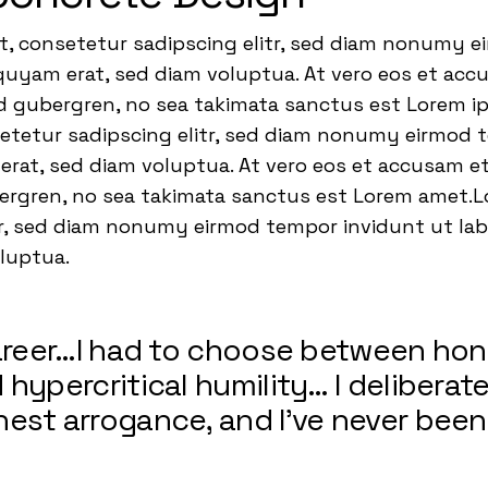
t, consetetur sadipscing elitr, sed diam nonumy 
quyam erat, sed diam voluptua. At vero eos et acc
sd gubergren, no sea takimata sanctus est Lorem i
setetur sadipscing elitr, sed diam nonumy eirmod 
rat, sed diam voluptua. At vero eos et accusam et
bergren, no sea takimata sanctus est Lorem amet.L
tr, sed diam nonumy eirmod tempor invidunt ut la
oluptua.
career…I had to choose between ho
hypercritical humility… I deliberate
est arrogance, and I’ve never been