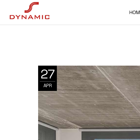
HOM
27
APR