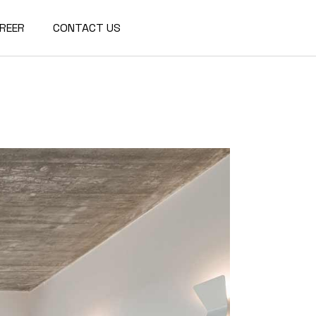
We are a modern and creative
REER
CONTACT US
collective of the new age