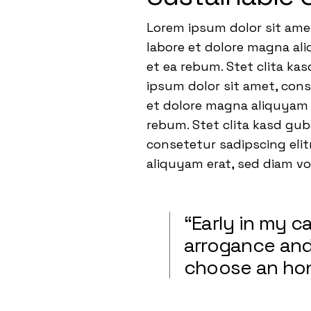
Lorem ipsum dolor sit ame
labore et dolore magna ali
et ea rebum. Stet clita ka
ipsum dolor sit amet, con
et dolore magna aliquyam e
rebum. Stet clita kasd gu
consetetur sadipscing eli
aliquyam erat, sed diam v
“Early in my 
arrogance and 
choose an hon