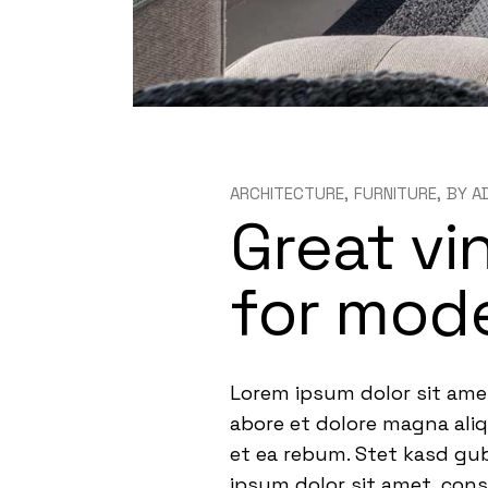
ARCHITECTURE
FURNITURE
BY
A
Great vi
for mod
Lorem ipsum dolor sit ame
abore et dolore magna ali
et ea rebum. Stet kasd gu
ipsum dolor sit amet, con